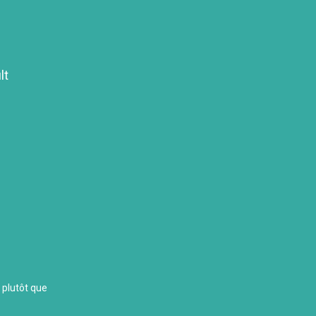
lt
g plutôt que