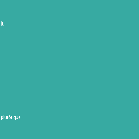
lt
g plutôt que