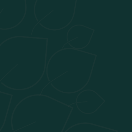
Sacharanin HERLIDOU
Happy supervisor & marketing manager
Enzo MAREGIANO
Assistant
Coworking Manager