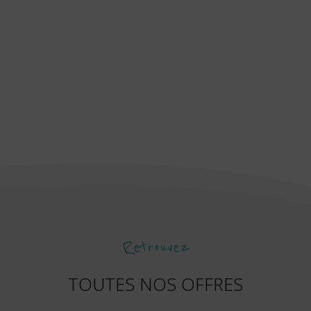
lyonnais, à proximité de
l’aéroport St-Exupéry
et d’Eurexpo
n’attendent plus que vous !
Retrouvez
TOUTES NOS OFFRES