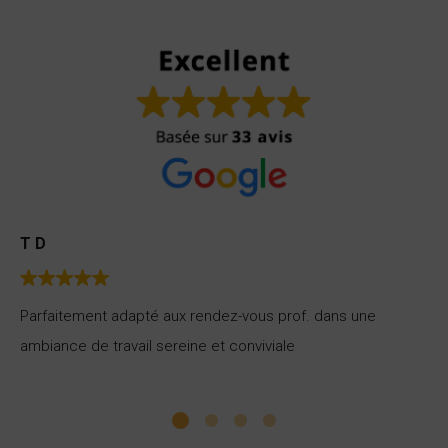
T D
Al
Parfaitement adapté aux rendez-vous prof. dans une
De
ambiance de travail sereine et conviviale
inc