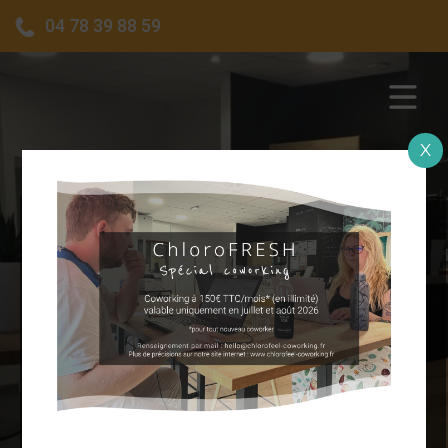
04 78 39 88 59
X
BUREAU PRIVATIF 6–8 POSTES À GENAS,
DISPONIBLE DÈS LE 1ER SEPTEMBRE !
FAITES FLEURIR VOS PROJETS !
Ce n’est pas tous les jours qu’un bureau se libère chez
DECOUVREZ NOS OFFRES SPECIALES POUR
ChloroFEEL surtout quand celui-ci est unique !!!
ACCOMPAGNER VOS PROJETS :
Si vous êtes à la recherche d’un espace de travail clé en main
Coworking en ILLIMITE pour 180 €/mois TTC
pour vos équipes, notre bureau privatif entièrement aménagé,
Offre spéciale MICRO-ENTREPRISE : -20% sur toutes les
idéal pour 6 à 8 postes, vous attend à Genas.
locations d’espaces (coworking et salles de réunion)
Pensé pour les entreprises en croissance, les équipes projet
Carte Avantages CE (shopping, bien-être, loisirs…)
ou les structures souhaitant s’implanter rapidement, cet
Passez nous voir ou envoyez-nous un message pour tester
espace offre confort, luminosité, confidentialité et des
notre espace !