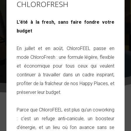
CHLOROFRESH
services premium.
En choisissant ChloroFEEL, vous intégrez un territoire
BESOIN D’UN BUREAU PRIVATIF ? Découvrez nos nouvelles
économique dynamique où rencontres et opportunités
localisations
ICI
L’été à la fresh, sans faire fondre votre
professionnelles rythment le quotidien.
budget
N’attendez plus, contactez-nous !
En savoir plus
En savoir plus
En juillet et en août, ChloroFEEL passe en
mode
ChloroFresh
: une formule légère, flexible
et économique pour tous ceux qui veulent
continuer à travailler dans un cadre inspirant,
profiter de la fraîcheur de nos Happy Places, et
préserver leur budget.
Parce que ChloroFEEL est plus qu’un coworking
Découvrez
: c’est un refuge anti‑canicule, un boosteur
d’énergie, et un lieu où l’on avance sans se